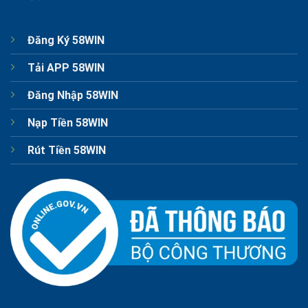
Đăng Ký 58WIN
Tải APP 58WIN
Đăng Nhập 58WIN
Nạp Tiền 58WIN
Rút Tiền 58WIN