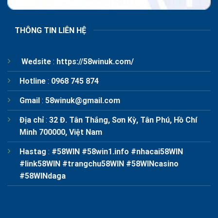
THÔNG TIN LIÊN HỆ
Wedsite
:
https://58winuk.com/
Hotline
:
0968 745 874
Gmail
:
58winuk@gmail.com
Địa chỉ
:
32 Đ. Tân Thắng, Sơn Kỳ, Tân Phú, Hồ Chí
Minh 700000, Việt Nam
Hastag
:
#58WIN #58win1.info #nhacai58WIN
#link58WIN #trangchu58WIN #58WINcasino
#58WINdaga