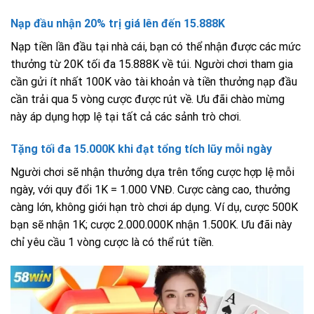
Nạp đầu nhận 20% trị giá lên đến 15.888K
Nạp tiền lần đầu tại nhà cái, bạn có thể nhận được các mức
thưởng từ 20K tối đa 15.888K về túi. Người chơi tham gia
cần gửi ít nhất 100K vào tài khoản và tiền thưởng nạp đầu
cần trải qua 5 vòng cược được rút về. Ưu đãi chào mừng
này áp dụng hợp lệ tại tất cả các sảnh trò chơi.
Tặng tối đa 15.000K khi đạt tổng tích lũy mỗi ngày
Người chơi sẽ nhận thưởng dựa trên tổng cược hợp lệ mỗi
ngày, với quy đổi 1K = 1.000 VNĐ. Cược càng cao, thưởng
càng lớn, không giới hạn trò chơi áp dụng. Ví dụ, cược 500K
bạn sẽ nhận 1K; cược 2.000.000K nhận 1.500K. Ưu đãi này
chỉ yêu cầu 1 vòng cược là có thể rút tiền.